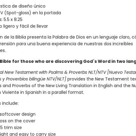
stica de diseño único
UV (Spot-gloss) en la portada
: 5.5 x 8.25
ligero y fácil de llevar
n de la Biblia presenta la Palabra de Dios en un lenguaje claro, cá
rensión para una buena experiencia de nuestras dos increíbles
es.
 Bible for those who are discovering God´s Word in two la
ual New Testament with Psalms & Proverbs NLT/NTV [Nuevo Test
 y Proverbios bilingüe NTV/NLT]
provides the New Testament tex
 and Proverbs of the New Living Translation in English and the 
Viviente in Spanish in a parallel format.
s include:
softcover design
oss on the cover
25 trim size
ight and easy to carry size