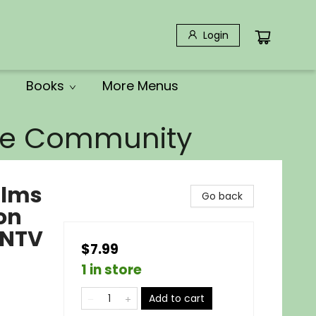
Login
Books
More Menus
the Community
alms
Go back
on
/NTV
$7.99
1 in store
Add to cart