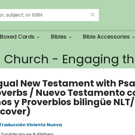
Boxed Cards
Bibles
Bible Accessories
e Church - Engaging 
ngual New Testament with Ps
overbs / Nuevo Testamento c
os y Proverbios bilingüe NLT
tcover)
Traducción Viviente Nueva
:
Tyndale House Publishers