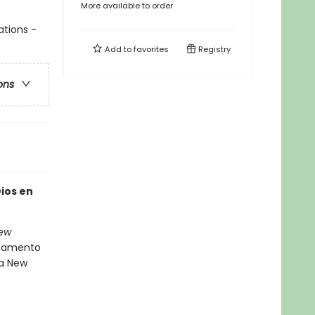
More available to order
ations -
Add to
favorites
Registry
ons
Dios en
New
stamento
la New