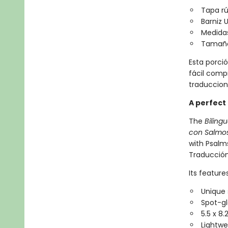
Tapa rú
Barniz 
Medidas
Tamaño 
Esta porció
fácil comp
traduccion
A perfect
The
Biling
con Salmos
with Psalms
Traducción 
Its feature
Unique 
Spot-gl
5.5 x 8.
Lightwe