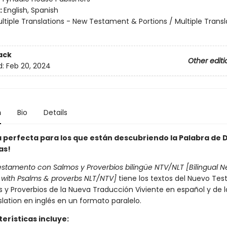
:
English, Spanish
ltiple Translations - New Testament & Portions / Multiple Transl
ack
Other editi
d:
Feb 20, 2024
n
Bio
Details
a perfecta para los que están descubriendo la Palabra de 
as!
stamento con Salmos y Proverbios bilingüe NTV/NLT [Bilingual 
with Psalms & proverbs NLT/NTV]
tiene los textos del Nuevo Te
 y Proverbios de la Nueva Traducción Viviente en español y de 
slation en inglés en un formato paralelo.
erísticas incluye: