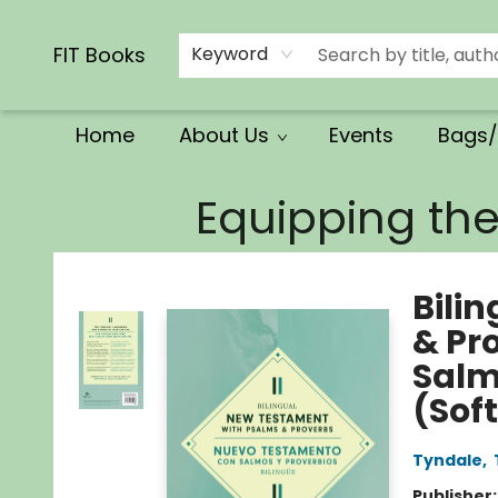
Calendars/Planners
Church Supplies
Church Ministry
Gifts
Clothing
Movies & Music
Multilingual
Services
Clearance
Contact & Hours
FIT Books
Keyword
Home
About Us
Events
Bags/
FIT Books
Equipping th
Bili
& Pr
Salm
(Sof
Tyndale
,
Publisher