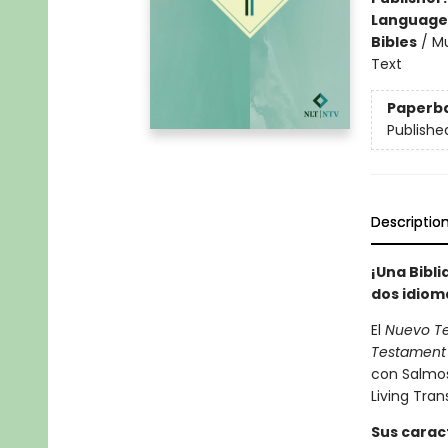
Language
Bibles
/
Mu
Text
Paperb
Publishe
Descriptio
¡Una Bibli
dos idiom
El
Nuevo Te
Testament 
con Salmos
Living Tran
Sus caract