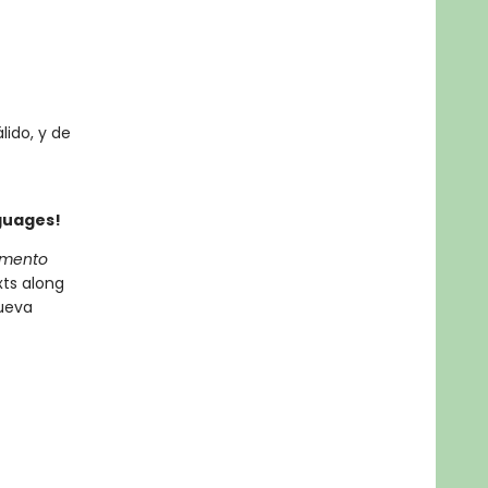
lido, y de
nguages!
amento
ts along
Nueva